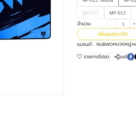
MP-011
MP-012
จำนวน
เพิ่มลงตะกร้า
หมวดหมู่:
แบรนด์:
ค
NUBWO
รายการโปรด
แชร์