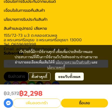
เงื่อนไขการรับประกันจากแบรนด์
เงื่อนไขในการขอคืนสินค้า
นโยบายการรับประกันสินค้า
สินค้าและอุปกรณ์ เสียหาย
155/72-73 ม.3 ต.คลองสวนพลู
อ.พระนครศรีอยุธย จ.พระนครศรีอยุธยา 13000
Tel: 0659698998
Email: admin@cktechnology.co.th
เว็บไซต์นี้มีการใช้งานคุกกี้ เพื่อเพิ่มประสิทธิภาพและ
Subscribe
ประสบการณ์ที่ดีในการใช้งานเว็บไซต์ของท่าน ท่านสามารถ
อ่านรายละเอียดเพิ่มเติมได้ที่
นโยบายความเป็นส่วนตัว
และ
นโยบายคุกกี้
รับข่าวสาร
ตั้งค่าคุกกี้
ยอมรับทั้งหมด
฿2,298
฿2,572
2020 C.K.Technology (Thailand) Co., Ltd All rights reserved
เพิ่มลงตะกร้า
ซื้อเลย
Powered By
MakeWebEasy