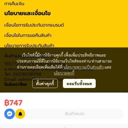
การคืนเงิน
นโยบายและเงื่อนไข
เงื่อนไขการรับประกันจากแบรนด์
เงื่อนไขในการขอคืนสินค้า
นโยบายการรับประกันสินค้า
เว็บไซต์นี้มีการใช้งานคุกกี้ เพื่อเพิ่มประสิทธิภาพและ
สินค้าและอุปกรณ์ เสียหาย
ประสบการณ์ที่ดีในการใช้งานเว็บไซต์ของท่าน ท่านสามารถ
155/72-73 ม.3 ต.คลองสวนพลู
อ่านรายละเอียดเพิ่มเติมได้ที่
นโยบายความเป็นส่วนตัว
และ
อ.พระนครศรีอยุธย จ.พระนครศรีอยุธยา 13000
นโยบายคุกกี้
Tel: 0659698998
Email: admin@cktechnology.co.th
Subscribe
ตั้งค่าคุกกี้
ยอมรับทั้งหมด
฿747
รับข่าวสาร
สินค้าหมด