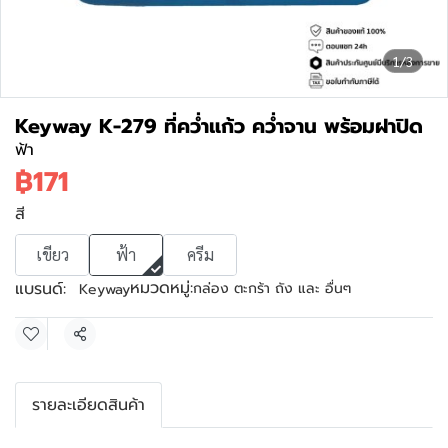
1/3
Keyway K-279 ที่คว่ำแก้ว คว่ำจาน พร้อมฝาปิด
ฟ้า
฿171
สี
เขียว
ฟ้า
ครีม
หมวดหมู่:
แบรนด์:
กล่อง ตะกร้า ถัง และ อื่นๆ
Keyway
แชร์
รายละเอียดสินค้า