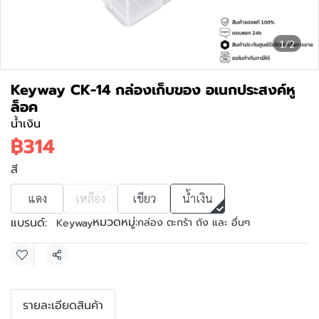
1/2
Keyway CK-14 กล่องเก็บของ อเนกประสงค์หู
ล็อค
น้ำเงิน
฿314
สี
แดง
เหลือง
เขียว
น้ำเงิน
หมวดหมู่:
แบรนด์:
กล่อง ตะกร้า ถัง และ อื่นๆ
Keyway
แชร์
รายละเอียดสินค้า