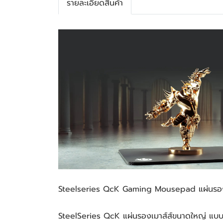
รายละเอียดสินค้า
Steelseries QcK Gaming Mousepad แผ่นรองเ
SteelSeries QcK แผ่นรองเมาส์ส์ขนาดใหญ่ แบบเนื