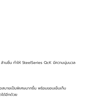
้านชิ้น ทำให้ SteelSeries QcK มีความนุ่มนวล
มือสบายเป็นพิเศษมากขึ้น พร้อมขอบเย็บเก็บ
ดได้อีกด้วย