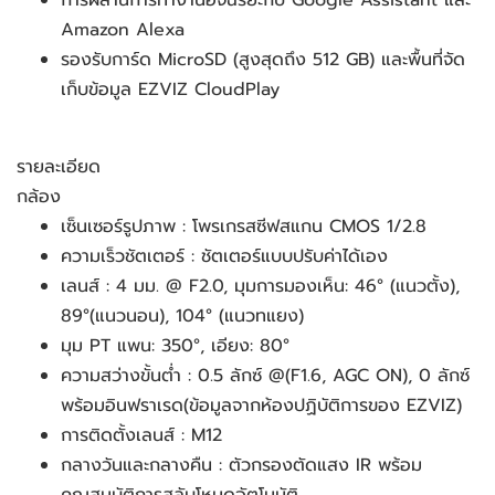
การผสานการทำงานอัจฉริยะกับ Google Assistant และ
Amazon Alexa
รองรับการ์ด MicroSD (สูงสุดถึง 512 GB) และพื้นที่จัด
เก็บข้อมูล EZVIZ CloudPlay
รายละเอียด
กล้อง
เซ็นเซอร์รูปภาพ : โพรเกรสซีฟสแกน CMOS 1/2.8
ความเร็วชัตเตอร์ : ชัตเตอร์แบบปรับค่าได้เอง
เลนส์ : 4 มม. @ F2.0, มุมการมองเห็น: 46° (แนวตั้ง),
89°(แนวนอน), 104° (แนวทแยง)
มุม PT แพน: 350°, เอียง: 80°
ความสว่างขั้นต่ำ : 0.5 ลักซ์ @(F1.6, AGC ON), 0 ลักซ์
พร้อมอินฟราเรด(ข้อมูลจากห้องปฏิบัติการของ EZVIZ)
การติดตั้งเลนส์ : M12
กลางวันและกลางคืน : ตัวกรองตัดแสง IR พร้อม