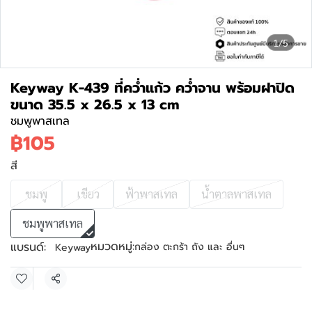
1/5
Keyway K-439 ที่คว่ำแก้ว คว่ำจาน พร้อมฝาปิด
ขนาด 35.5 x 26.5 x 13 cm
ชมพูพาสเทล
฿105
สี
ชมพู
เขียว
ฟ้าพาสเทล
น้ำตาลพาสเทล
ชมพูพาสเทล
หมวดหมู่:
แบรนด์:
กล่อง ตะกร้า ถัง และ อื่นๆ
Keyway
แชร์