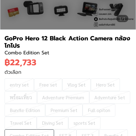
1/1
GoPro Hero 12 Black Action Camera กล้อง
โกโปร
Combo Edition Set
฿22,733
ตัวเลือก
entry set
Free set
Vlog Set
Hero Set
พร้อมเที่ยว
Adventure Premium
Adventure Set
Bundle Edition
Premium Set
Full opiton
Travel Set
Diving Set
sports Set
Combo Edition Set
SET 8
SET 3
Bundle 4