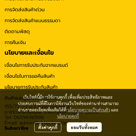
การจัดส่งสินค้าด่วน
การจัดส่งสินค้าแบบธรรมดา
ติดตามพัสดุ
การคืนเงิน
นโยบายและเงื่อนไข
เงื่อนไขการรับประกันจากแบรนด์
เงื่อนไขในการขอคืนสินค้า
นโยบายการรับประกันสินค้า
เว็บไซต์นี้มีการใช้งานคุกกี้ เพื่อเพิ่มประสิทธิภาพและ
สินค้าและอุปกรณ์ เสียหาย
ประสบการณ์ที่ดีในการใช้งานเว็บไซต์ของท่าน ท่านสามารถ
155/72-73 ม.3 ต.คลองสวนพลู
อ่านรายละเอียดเพิ่มเติมได้ที่
นโยบายความเป็นส่วนตัว
และ
อ.พระนครศรีอยุธย จ.พระนครศรีอยุธยา 13000
นโยบายคุกกี้
Tel: 0659698998
Email: admin@cktechnology.co.th
Subscribe
ตั้งค่าคุกกี้
ยอมรับทั้งหมด