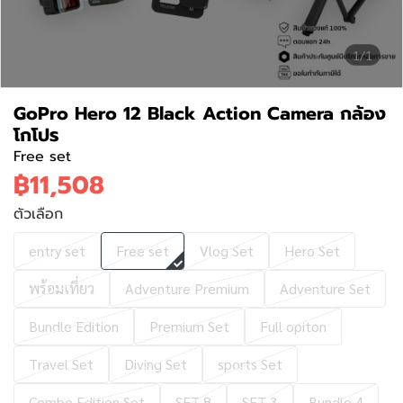
1/1
GoPro Hero 12 Black Action Camera กล้อง
โกโปร
Free set
฿11,508
ตัวเลือก
entry set
Free set
Vlog Set
Hero Set
พร้อมเที่ยว
Adventure Premium
Adventure Set
Bundle Edition
Premium Set
Full opiton
Travel Set
Diving Set
sports Set
Combo Edition Set
SET 8
SET 3
Bundle 4