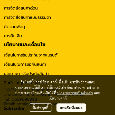
การจัดส่งสินค้าด่วน
การจัดส่งสินค้าแบบธรรมดา
ติดตามพัสดุ
การคืนเงิน
นโยบายและเงื่อนไข
เงื่อนไขการรับประกันจากแบรนด์
เงื่อนไขในการขอคืนสินค้า
นโยบายการรับประกันสินค้า
เว็บไซต์นี้มีการใช้งานคุกกี้ เพื่อเพิ่มประสิทธิภาพและ
สินค้าและอุปกรณ์ เสียหาย
ประสบการณ์ที่ดีในการใช้งานเว็บไซต์ของท่าน ท่านสามารถ
155/72-73 ม.3 ต.คลองสวนพลู
อ่านรายละเอียดเพิ่มเติมได้ที่
นโยบายความเป็นส่วนตัว
และ
อ.พระนครศรีอยุธย จ.พระนครศรีอยุธยา 13000
นโยบายคุกกี้
Tel: 0659698998
Email: admin@cktechnology.co.th
Subscribe
ตั้งค่าคุกกี้
ยอมรับทั้งหมด