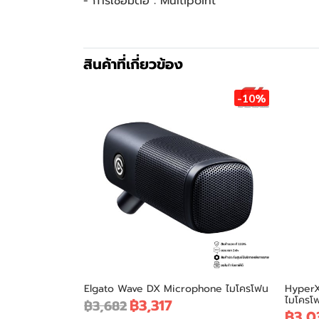
- การเชื่อมต่อ : Multipoint
สินค้าที่เกี่ยวข้อง
-10%
Elgato Wave DX Microphone ไมโครโฟน
HyperX
ไมโครโ
฿3,317
฿3,682
฿3,0