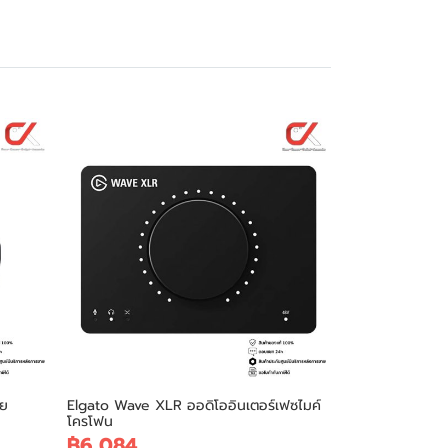
าย
Elgato Wave XLR ออดิโออินเตอร์เฟซไมค์
โครโฟน
฿6,084