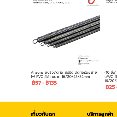
Anzens สปริงดัดท่อ สปริง ดัดท่อร้อยสาย
(10 ชิ้
ไฟ PVC สีดำ ขนาด 16/20/25/32mm
uPVC สี
16/20
฿57
-
฿135
฿25
เกี่ยวกับเรา
บริการลูกค้า