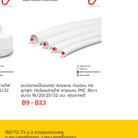
สายไฟ
(แบ่งขายเป็นเมตร) Anzens ท่ออ่อน ท่อ
5/32
ลูกฟูก ท่อร้อยสายไฟ สายแลน PVC สีขาว
ขนาด 16/20/25/32 มม. คุณภาพดี
฿9
-
฿23
155/72-73 ม.3 ต.คลองสวนพลู
อ.พระนครศรีอยุธย จ.พระนครศรีอยุธยา