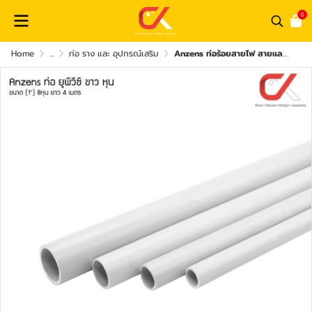
0
Home
...
ท่อ ราง และ อุปกรณ์เสริม
Anzens ท่อร้อยสายไฟ สายแลน ท่อ uPVC สีขาว ยาว3.9เมตร ขนาด 3/8 3หุน, 1/2 4หุน, 3/4 6หุน, 1นิ้ว 8หุน ท่อคุณภาพดี