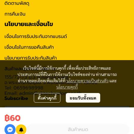
ติดตามพัสดุ
การคืนเงิน
นโยบายและเงื่อนไข
เงื่อนไขการรับประกันจากแบรนด์
เงื่อนไขในการขอคืนสินค้า
นโยบายการรับประกันสินค้า
สินค้าและอุปกรณ์ เสียหาย
เว็บไซต์นี้มีการใช้งานคุกกี้ เพื่อเพิ่มประสิทธิภาพและ
ประสบการณ์ที่ดีในการใช้งานเว็บไซต์ของท่าน ท่านสามารถ
155/72-73 ม.3 ต.คลองสวนพลู
อ่านรายละเอียดเพิ่มเติมได้ที่
นโยบายความเป็นส่วนตัว
และ
อ.พระนครศรีอยุธย จ.พระนครศรีอยุธยา 13000
นโยบายคุกกี้
Tel: 0659698998
Email: admin@cktechnology.co.th
Subscribe
ตั้งค่าคุกกี้
ยอมรับทั้งหมด
฿60
รับข่าวสาร
สินค้าหมด