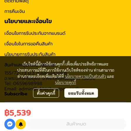
ติดตามพัสดุ
การคืนเงิน
นโยบายและเงื่อนไข
เงื่อนไขการรับประกันจากแบรนด์
เงื่อนไขในการขอคืนสินค้า
นโยบายการรับประกันสินค้า
เว็บไซต์นี้มีการใช้งานคุกกี้ เพื่อเพิ่มประสิทธิภาพและ
สินค้าและอุปกรณ์ เสียหาย
ประสบการณ์ที่ดีในการใช้งานเว็บไซต์ของท่าน ท่านสามารถ
155/72-73 ม.3 ต.คลองสวนพลู
อ่านรายละเอียดเพิ่มเติมได้ที่
นโยบายความเป็นส่วนตัว
และ
อ.พระนครศรีอยุธย จ.พระนครศรีอยุธยา 13000
นโยบายคุกกี้
Tel: 0659698998
Email: admin@cktechnology.co.th
Subscribe
ตั้งค่าคุกกี้
ยอมรับทั้งหมด
฿5,539
รับข่าวสาร
สินค้าหมด