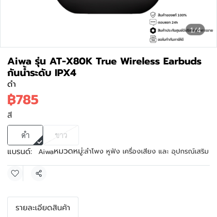
1/4
Aiwa รุ่น AT-X80K True Wireless Earbuds
กันน้ำระดับ IPX4
ดำ
฿785
สี
ดำ
ขาว
หมวดหมู่:
แบรนด์:
ลำโพง หูฟัง เครื่องเสียง และ อุปกรณ์เสริม
Aiwa
แชร์
รายละเอียดสินค้า