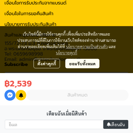
เงื่อนไขการรับประกันจากแบรนด์
เงื่อนไขในการขอคืนสินค้า
นโยบายการรับประกันสินค้า
เว็บไซต์นี้มีการใช้งานคุกกี้ เพื่อเพิ่มประสิทธิภาพและ
สินค้าและอุปกรณ์ เสียหาย
ประสบการณ์ที่ดีในการใช้งานเว็บไซต์ของท่าน ท่านสามารถ
155/72-73 ม.3 ต.คลองสวนพลู
อ่านรายละเอียดเพิ่มเติมได้ที่
นโยบายความเป็นส่วนตัว
และ
อ.พระนครศรีอยุธย จ.พระนครศรีอยุธยา 13000
นโยบายคุกกี้
Tel: 0659698998
Email: admin@cktechnology.co.th
Subscribe
ตั้งค่าคุกกี้
ยอมรับทั้งหมด
฿2,539
รับข่าวสาร
สินค้าหมด
เตือนฉันเมื่อมีสินค้า
2020 C.K.Technology (Thailand) Co., Ltd All rights reserved
เตือนฉัน
Powered By
MakeWebEasy