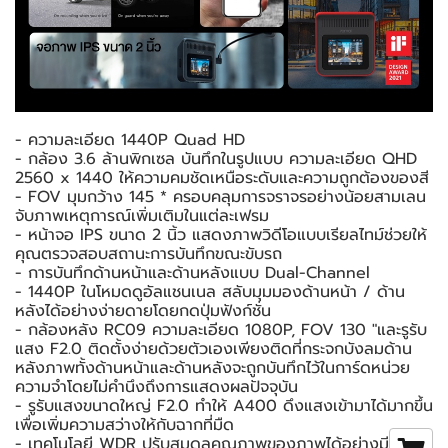
- ความละเอียด 1440P Quad HD
- กล้อง 3.6 ล้านพิกเซล บันทึกในรูปแบบ ความละเอียด QHD
2560 x 1440 ให้ความคมชัดเหนือระดับและความถูกต้องของสี
- FOV มุมกว้าง 145 * ครอบคลุมการจราจรอย่างน้อยสามเลน
จับภาพเหตุการณ์เพิ่มเติมในแต่ละเฟรม
- หน้าจอ IPS ขนาด 2 นิ้ว แสดงภาพวิดีโอแบบเรียลไทม์ช่วยให้
คุณตรวจสอบสถานะการบันทึกขณะขับรถ
- การบันทึกด้านหน้าและด้านหลังแบบ Dual-Channel
- 1440P ในโหมดดูอัลแชนเนล สลับมุมมองด้านหน้า / ด้าน
หลังได้อย่างง่ายดายโดยกดปุ่มฟังก์ชั่น
- กล้องหลัง RC09 ความละเอียด 1080P, FOV 130 "และรูรับ
แสง F2.0 ติดตั้งง่ายด้วยตัวเองเพียงติดที่กระจกบังลมด้าน
หลังภาพทั้งด้านหน้าและด้านหลังจะถูกบันทึกไว้ในการ์ดหน่วย
ความจำโดยไม่คำนึงถึงการแสดงผลปัจจุบัน
- รูรับแสงขนาดใหญ่ F2.0 ทำให้ A400 ดึงแสงเข้ามาได้มากขึ้น
เพื่อเพิ่มความสว่างให้กับฉากที่มืด
- เทคโนโลยี WDR ปรับสมดุลคุณภาพของภาพได้อย่างมี