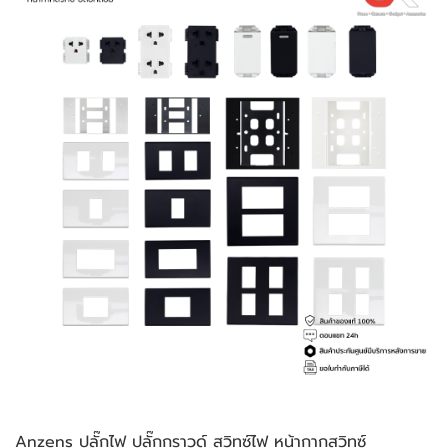
Anzens ปลั๊กไฟ ปลั๊กกราวด์ สวิทซ์ไฟ หน้ากากสวิทซ์