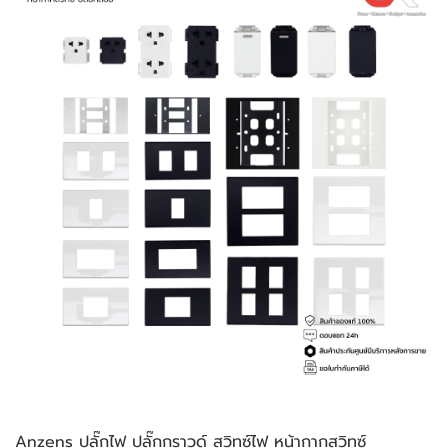
Anzens ปลั๊กไฟ ปลั๊กกราวด์ สวิทซ์ไฟ หน้ากากสวิทซ์