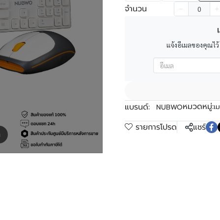
จำนวน
เ
แจ้งอีเมลของคุณไว้
หมวดหมู่:
แบรนด์:
เม
NUBWO
รายการโปรด
แชร์
m