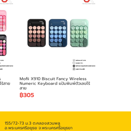
s
Mofii X910 Biscuit Fancy Wireless
ไร้สาย
Numeric Keyboard แป้มพิมพ์ตัวเลขไร้
สาย
฿305
155/72-73 ม.3 ต.คลองสวนพลู
อ.พระนครศรีอยุธย จ.พระนครศรีอยุธยา